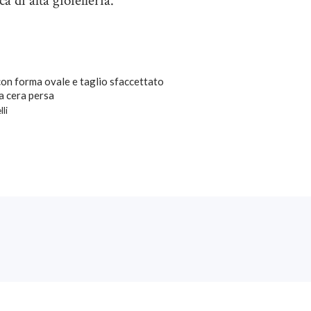
a di alta gioielleria.
 con forma ovale e taglio sfaccettato
a cera persa
lli