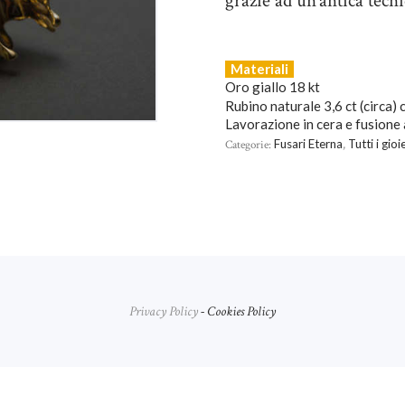
grazie ad un’antica tecnic
Materiali
Oro giallo 18 kt
Rubino naturale 3,6 ct (circa)
Lavorazione in cera e fusione 
Categorie:
Fusari Eterna
,
Tutti i gioie
Privacy Policy
- Cookies Policy